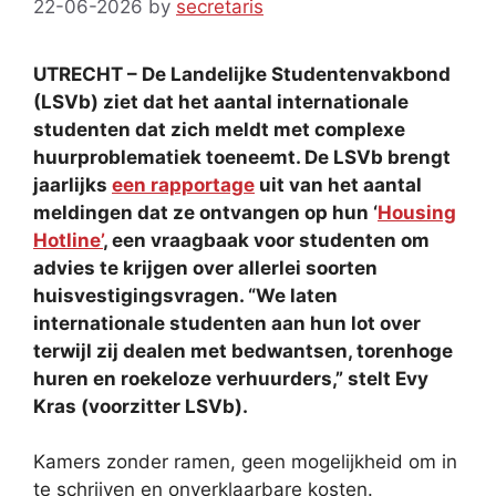
22-06-2026
by
secretaris
UTRECHT – De Landelijke Studentenvakbond
(LSVb) ziet dat het aantal internationale
studenten dat zich meldt met complexe
huurproblematiek toeneemt. De LSVb brengt
jaarlijks
een rapportage
uit van het aantal
meldingen dat ze ontvangen op hun ‘
Housing
Hotline’
, een vraagbaak voor studenten om
advies te krijgen over allerlei soorten
huisvestigingsvragen. “
We laten
internationale studenten aan hun lot over
terwijl zij dealen met b
edwantsen
,
torenhoge
huren en
roekeloze verhuurders
,” stelt Evy
Kras (voor
zitter LSVb).
Kamers zonder ramen, geen mogelijkheid om in
te schrijven en onverklaarbare kosten.