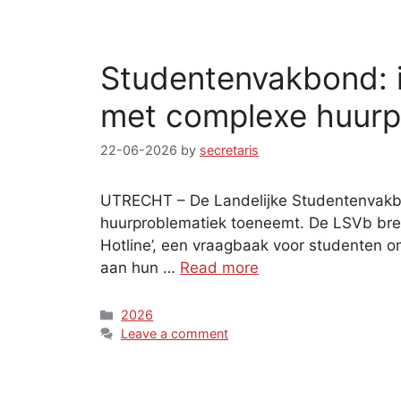
Studentenvakbond: i
met complexe huurp
22-06-2026
by
secretaris
UTRECHT – De Landelijke Studentenvakbon
huurproblematiek toeneemt. De LSVb breng
Hotline’, een vraagbaak voor studenten om
aan hun …
Read more
Categories
2026
Leave a comment