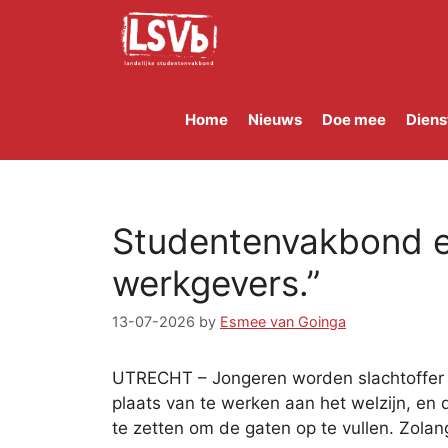
Skip
to
content
Home
Nieuws
Doe mee
Diens
Studentenvakbond en
werkgevers.”
13-07-2026
by
Esmee van Goinga
UTRECHT – Jongeren worden slachtoffer va
plaats van te werken aan het welzijn, en
te zetten om de gaten op te vullen. Zola