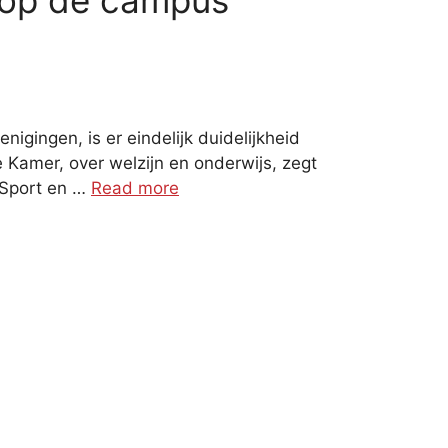
r op de campus
gingen, is er eindelijk duidelijkheid
 Kamer, over welzijn en onderwijs, zegt
.“Sport en …
Read more