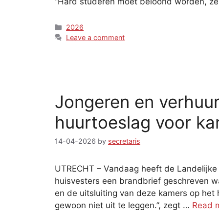
“Hard studeren moet beloond worden, zek
Categories
2026
Leave a comment
Jongeren en verhuur
huurtoeslag voor ka
14-04-2026
by
secretaris
UTRECHT – Vandaag heeft de Landelijke
huisvesters een brandbrief geschreven w
en de uitsluiting van deze kamers op het
gewoon niet uit te leggen.”, zegt …
Read 