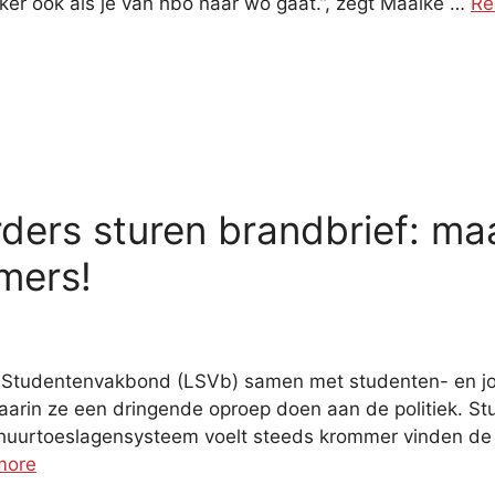
er ook als je van hbo naar wo gaat.”, zegt Maaike …
Re
ders sturen brandbrief: ma
mers!
 Studentenvakbond (LSVb) samen met studenten- en j
aarin ze een dringende oproep doen aan de politiek. 
 huurtoeslagensysteem voelt steeds krommer vinden de 
more