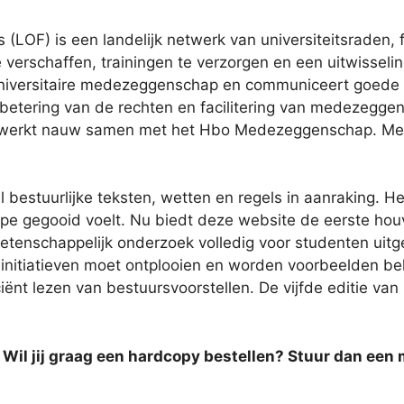
s (LOF) is een landelijk netwerk van universiteitsraden,
 verschaffen, trainingen te verzorgen en een uitwisselin
 universitaire medezeggenschap en communiceert goede
tering van de rechten en facilitering van medezeggen
 werkt nauw samen met het Hbo Medezeggenschap. Meer
stuurlijke teksten, wetten en regels in aanraking. Het
epe gegooid voelt. Nu biedt deze website de eerste hou
etenschappelijk onderzoek volledig voor studenten uitge
n initiatieven moet ontplooien en worden voorbeelden be
iënt lezen van bestuursvoorstellen. De vijfde editie van 
t. Wil jij graag een hardcopy bestellen? Stuur dan een 