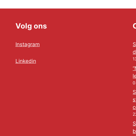
Volg ons
Instagram
S
d
1
Linkedin
“
l
0
S
s
c
2
S
b