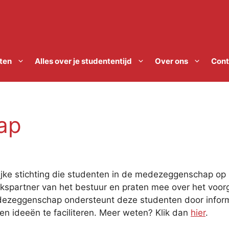
ten
Alles over je studententijd
Over ons
Cont
ap
ke stichting die studenten in de medezeggenschap op h
partner van het bestuur en praten mee over het voorg
dezeggenschap ondersteunt deze studenten door informa
en ideeën te faciliteren. Meer weten? Klik dan
hier
.