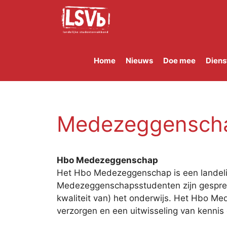
Skip
to
content
Home
Nieuws
Doe mee
Diens
Medezeggensch
Hbo Medezeggenschap
Het Hbo Medezeggenschap is een landelij
Medezeggenschapsstudenten zijn gespreks
kwaliteit van) het onderwijs. Het Hbo Me
verzorgen en een uitwisseling van kennis 