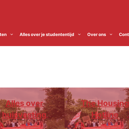
ten
Alles over je studententijd
Over ons
Cont
The Housing
Alles over
Hotline
huisvesting