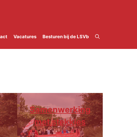
act
Vacatures
Besturen bij de LSVb
Samenwerking
met stekkies