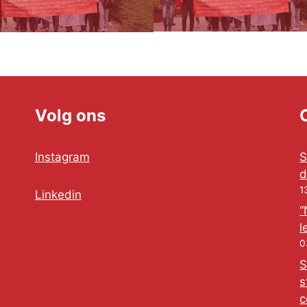
Volg ons
Instagram
S
d
1
Linkedin
“
l
0
S
s
c