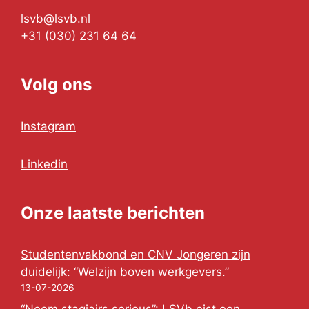
lsvb@lsvb.nl
+31 (030) 231 64 64
Volg ons
Instagram
Linkedin
Onze laatste berichten
Studentenvakbond en CNV Jongeren zijn
duidelijk: “Welzijn boven werkgevers.”
13-07-2026
“Neem stagiairs serieus”: LSVb eist een