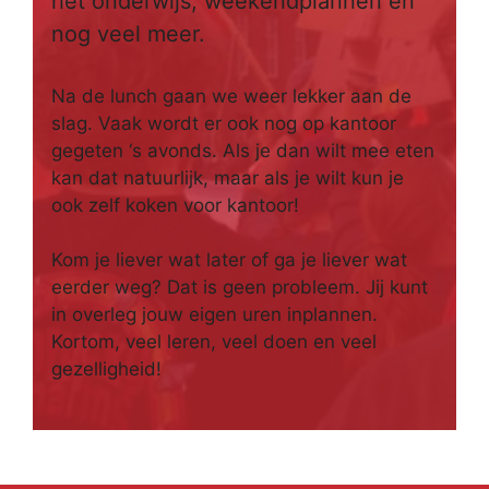
het onderwijs, weekendplannen en
nog veel meer.
Na de lunch gaan we weer lekker aan de
slag. Vaak wordt er ook nog op kantoor
gegeten ‘s avonds. Als je dan wilt mee eten
kan dat natuurlijk, maar als je wilt kun je
ook zelf koken voor kantoor!
Kom je liever wat later of ga je liever wat
eerder weg? Dat is geen probleem. Jij kunt
in overleg jouw eigen uren inplannen.
Kortom, veel leren, veel doen en veel
gezelligheid!