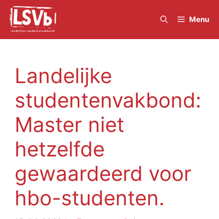
Skip
to
Menu
content
Landelijke
studentenvakbond:
Master niet
hetzelfde
gewaardeerd voor
hbo-studenten.