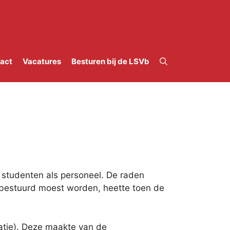
act
Vacatures
Besturen bij de LSVb
l studenten als personeel. De raden
t bestuurd moest worden, heette toen de
atie). Deze maakte van de