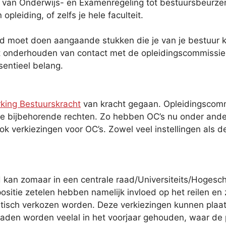
j: van Onderwijs- en Examenregeling tot bestuursbeurzen.
pleiding, of zelfs je hele faculteit.
id moet doen aangaande stukken die je van je bestuur kri
 het onderhouden van contact met de opleidingscommissie
entieel belang.
king Bestuurskracht
van kracht gegaan. Opleidingscommi
 bijbehorende rechten. Zo hebben OC’s nu onder ande
k verkiezingen voor OC’s. Zowel veel instellingen als de
id kan zomaar in een centrale raad/Universiteits/Hogesch
itie zetelen hebben namelijk invloed op het reilen en z
ch verkozen worden. Deze verkiezingen kunnen plaatsv
raden worden veelal in het voorjaar gehouden, waar de p