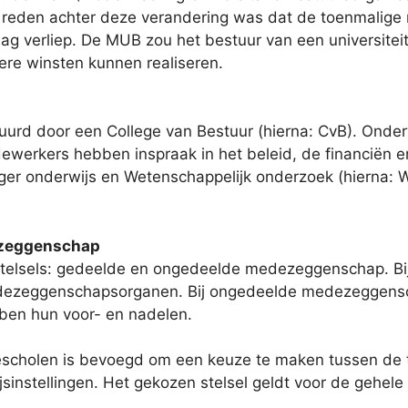
e reden achter deze verandering was dat de toenmalige 
aag verliep. De MUB zou het bestuur van een universiteit
re winsten kunnen realiseren.
uurd door een College van Bestuur (hierna: CvB). Onderw
werkers hebben inspraak in het beleid, de financiën en 
r onderwijs en Wetenschappelijk onderzoek (hierna: 
.
ezeggenschap
telsels: gedeelde en ongedeelde medezeggenschap. B
edezeggenschapsorganen. Bij ongedeelde medezeggensc
bben hun voor- en nadelen.
escholen is bevoegd om een keuze te maken tussen de tw
sinstellingen. Het gekozen stelsel geldt voor de gehele 