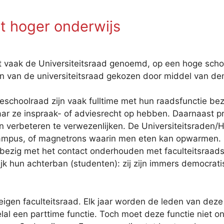
 hoger onderwijs
dt vaak de Universiteitsraad genoemd, op een hoge scho
n van de universiteitsraad gekozen door middel van de
schoolraad zijn vaak fulltime met hun raadsfunctie bezig
waar ze inspraak- of adviesrecht op hebben. Daarnaast p
nen verbeteren te verwezenlijken. De Universiteitsrade
mpus, of magnetrons waarin men eten kan opwarmen. D
bezig met het contact onderhouden met faculteitsraad
ijk hun achterban (studenten): zij zijn immers democrat
ar eigen faculteitsraad. Elk jaar worden de leden van de
veelal een parttime functie. Toch moet deze functie niet