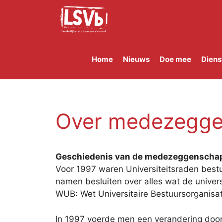
Skip
to
content
Home
Nieuws
Doe mee
Diens
Over medezegg
Geschiedenis van de medezeggenscha
Voor 1997 waren Universiteitsraden bestu
namen besluiten over alles wat de univer
WUB: Wet Universitaire Bestuursorganisat
In 1997 voerde men een verandering door