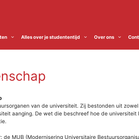
ten
Alles over je studententijd
Over ons
Cont
enschap
p
ursorganen van de universiteit. Zij bestonden uit zowe
siteit aanging. De wet die beschreef hoe de universitei
ie.
: de MUB (Modernisering Universitaire Bestuursorganis