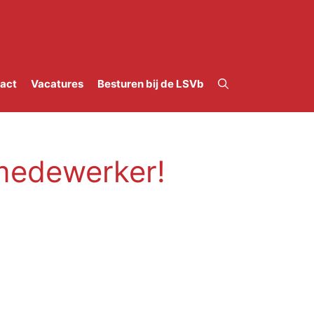
act
Vacatures
Besturen bij de LSVb
 medewerker!