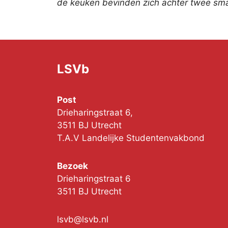
de keuken bevinden zich achter twee sma
LSVb
Post
Drieharingstraat 6,
3511 BJ Utrecht
T.A.V Landelijke Studentenvakbond
Bezoek
Drieharingstraat 6
3511 BJ Utrecht
lsvb@lsvb.nl