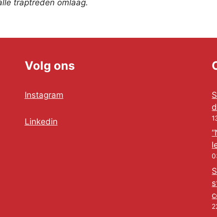
lle traptreden omlaag.
Volg ons
Instagram
S
d
1
Linkedin
“
l
0
S
s
c
2