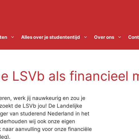
ten
Alles over je studententijd
Over ons
Cont
e LSVb als financieel
eren, werk jij nauwkeurig en zou je
oekt de LSVb jou! De Landelijke
ger van studerend Nederland in het
onderhouden wij ook onze eigen
 naar aanvulling voor onze financiële
leg).