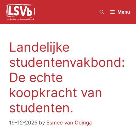
Skip
to
Menu
content
Landelijke
studentenvakbond:
De echte
koopkracht van
studenten.
19-12-2025
by
Esmee van Goinga