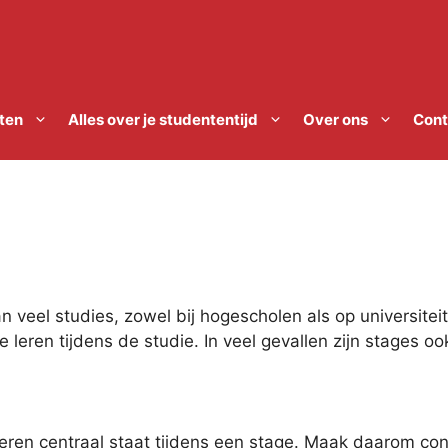
ten
Alles over je studententijd
Over ons
Cont
n veel studies, zowel bij hogescholen als op universite
leren tijdens de studie. In veel gevallen zijn stages o
leren centraal staat tijdens een stage. Maak daarom co