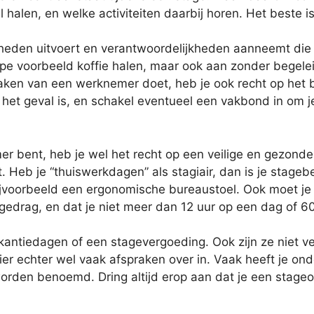
 halen, en welke activiteiten daarbij horen. Het beste is 
mheden uitvoert en verantwoordelijkheden aanneemt die
pe voorbeeld koffie halen, maar ook aan zonder begeleid
taken van een werknemer doet, heb je ook recht op het b
it het geval is, en schakel eventueel een vakbond in om 
r bent, heb je wel het recht op een veilige en gezonde 
Heb je “thuiswerkdagen” als stagiair, dan is je stagebe
jvoorbeeld een ergonomische bureaustoel. Ook moet je s
edrag, en dat je niet meer dan 12 uur op een dag of 6
vakantiedagen of een stagevergoeding. Ook zijn ze niet ve
 echter wel vaak afspraken over in. Vaak heeft je onde
rden benoemd. Dring altijd erop aan dat je een stageo