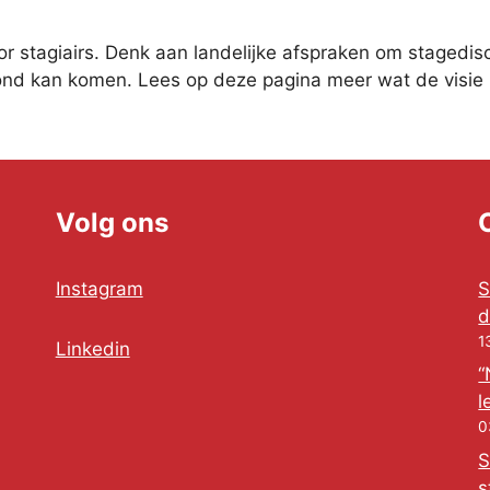
r stagiairs. Denk aan landelijke afspraken om stagedis
nd kan komen. Lees op deze pagina meer wat de visie 
Volg ons
Instagram
S
d
1
Linkedin
“
l
0
S
s