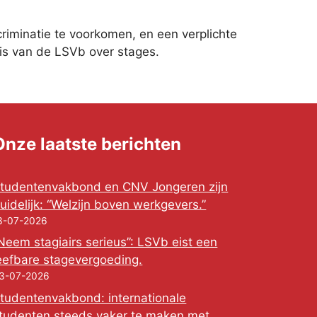
criminatie te voorkomen, en een verplichte
is van de LSVb over stages.
Onze laatste berichten
tudentenvakbond en CNV Jongeren zijn
uidelijk: “Welzijn boven werkgevers.”
3-07-2026
Neem stagiairs serieus”: LSVb eist een
eefbare stagevergoeding.
3-07-2026
tudentenvakbond: internationale
tudenten steeds vaker te maken met