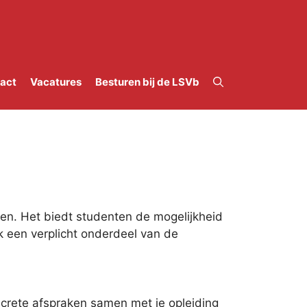
act
Vacatures
Besturen bij de LSVb
iten. Het biedt studenten de mogelijkheid
ok een verplicht onderdeel van de
ncrete afspraken samen met je opleiding