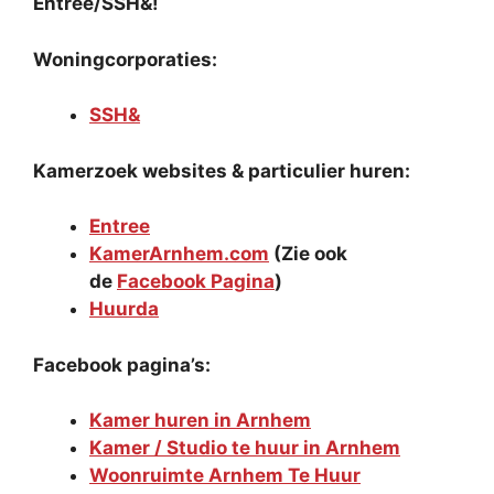
Entree/SSH&!
Woningcorporaties:
SSH&
Kamerzoek websites & particulier huren:
Entree
KamerArnhem.com
(Zie ook
de
Facebook Pagina
)
Huurda
Facebook pagina’s:
Kamer huren in Arnhem
Kamer / Studio te huur in Arnhem
Woonruimte Arnhem Te Huur