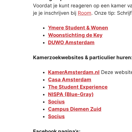
Voordat je kunt reageren op een kamer va
je je inschrijven bij
Room
. Onze tip: Schrij
Ymere Student & Wonen
Woonstichting de Key
DUWO Amsterdam
Kamerzoekwebsites & particulier huren
KamerAmsterdam.nl
Deze website
Casa Amsterdam
The Student Experience
NISPA (Blue-Gray)
Socius
Campus Diemen Zuid
Socius
Facebook pagina’s: