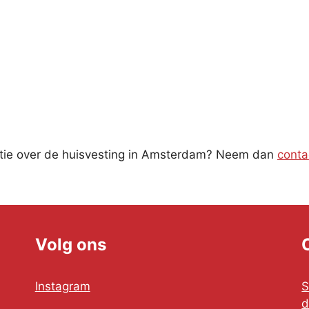
rmatie over de huisvesting in Amsterdam? Neem dan
conta
Volg ons
Instagram
S
d