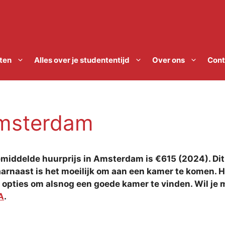
ten
Alles over je studententijd
Over ons
Cont
msterdam
emiddelde huurprijs in Amsterdam is €615 (2024). Di
arnaast is het moeilijk om aan een kamer te komen. H
 opties om alsnog een goede kamer te vinden. Wil je 
A
.