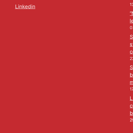
1
Linkedin
“
l
0
S
s
c
2
S
b
m
1
L
c
b
2